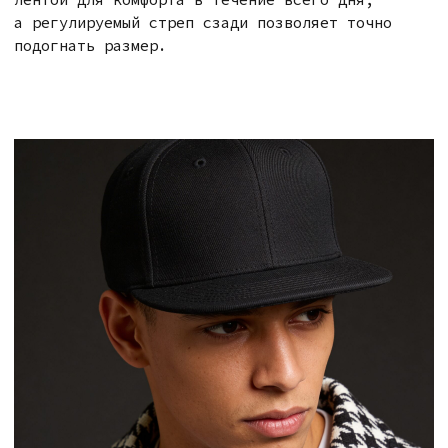
вы и ваши смыслы.
Смотреть
VELCAP ONE
Классический шестипанельный силуэт, который
подходит каждому. Ваша идеальная база для сотен
образов.