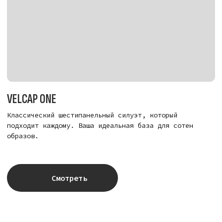
ПАРТНЕРАМ:
Хотите стать нашим партнёром,
предложить совместный проект или купить
Velcap оптом? Напишите на:
collab@velcap.ru
Навигация
Кепки
О бренде
Velcap One
Доставка и оплата
Velcap Two
Возврат и обмен
Velcap Docker
Инструкции по уходу
Блог
Патчи