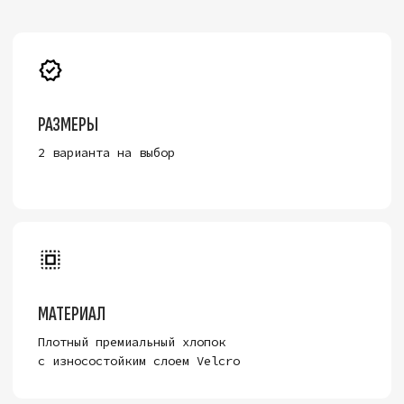
ВЕНТИЛЯЦИЯ
Дышащая ткань и вышитые люверсы для
комфорта в жаркую погоду
СМОТРЕТЬ БОЛЕЕ 300+
УНИКАЛЬНЫХ ПАТЧЕЙ
ПОДРОБНЕЕ
Мы уделили внимание каждой детали: от точности
швов до тактильного отклика липучки.
Высококачественные материалы отличается
повышенной износостойкостью и благородной