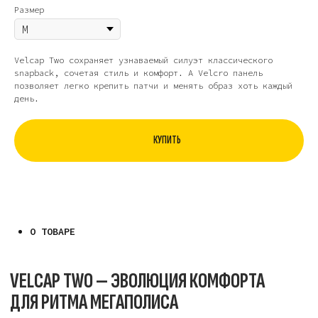
Размер
Velcap Two сохраняет узнаваемый силуэт классического
snapback, сочетая стиль и комфорт. А Velcro панель
О ТОВАРЕ
позволяет легко крепить патчи и менять образ хоть каждый
день.
VELCAP TWO — ЭВОЛЮЦИЯ КОМФОРТА
ДЛЯ РИТМА МЕГАПОЛИСА
КУПИТЬ
Вдохновлённая культурой улицы эта модель
отличается мягким, обтекаемым профилем
и невероятной лёгкостью. Кепка плотно
прилегает к голове, повторяя её контуры,
и становится идеальным спутником для активной
жизни — будь то скейт-парк, утренняя пробежка
или большое путешествие.
ДЕТАЛИ