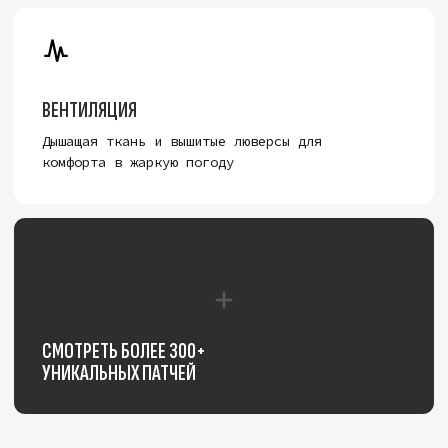
матовой фактурой.
Velcap Two
одинаково
органично смотрится как в минималистичном
образе без лишних деталей, так и с ярким
набором патчей, которые за секунду превращают
базовый аксессуар в манифест вашей личности.
Внутренняя часть оснащена влагоотводящей
лентой для комфорта в течение всего дня,
а регулируемый стреп сзади позволяет точно
подогнать размер.