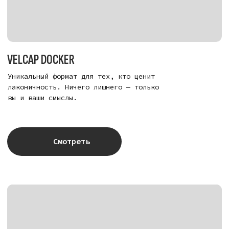
НОВИНКИ
VELCAP TWO — СПОРТ И СТИЛЬ
Ищешь стильную кепку с прямым козырьком?
Velcap Two — универсальное решение для
ценителей качества и индивидуальности. Эта
бейсболка превращается в уникальный аксессуар
благодаря поверхности Velcro, на которой можно
закрепить любые шевроны: от букв и цифр
до сложных графических эмодзи.
Она выполнена из премиального хлопка,
устойчивого к выцветанию и деформации. Velcap
Two ценят за идеальную посадку и возможность
менять стиль «на лету». Это не просто головной
убор — это база твоего гардероба, которая
адаптируется под любое событие.
Заказывай Velcap Two в нашем магазине и получи
аксессуар, который будет актуален и прослужит
годы.