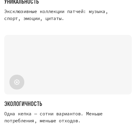
На velcap.ru — огромный выбор патчей с эмодзи:
классические смайлики и лица
дерзкие и забавные (такие как 😂, 🔥, 💀,
🤘, 🤯)
наборы для миксов и кастомных комбинаций
Соберите свой набор эмодзи — от позитива
до жёсткого вайба — и обновляйте образ когда
угодно. Velcap + патчи эмодзи = твой язык
эмоций на голове. Закажите патчи с эмодзи
на velcap.ru и сделайте кепку живой и яркой! 🔥
😂
ПАРТНЕРАМ:
Хотите стать нашим партнёром,
предложить совместный проект или купить
Velcap оптом? Напишите на: