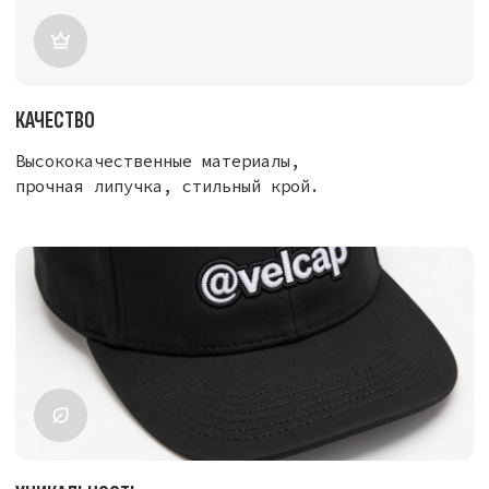
ЭКОЛОГИЧНОСТЬ
Одна кепка — сотни вариантов. Меньше
потребления, меньше отходов.
ПАТЧИ ДЛЯ VELCAP: EMOJI НА VELCAP.RU
Добавьте эмоции и вайб своей кепке Velcap
мгновенно — с патчами эмодзи! Популярные
смайлики, сердечки, огонь, слёзы радости,
взрыв мозга, средний палец, звёзды, черепа
и сотни других — всё на мягкой премиум-липучке
Velcro. Крепятся за секунды, снимаются без
следа, меняются под настроение хоть каждый
день.
Гладкая ткань Velcro не цепляется за волосы
и вещи, держит патч крепко, выглядит стильно
и аккуратно. Идеально для стритвира, тусовок,
мемов, молодёжного стиля или просто чтобы
передать эмоции без слов.