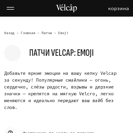
корзина
корзина
Назад -
Главная
-
Патчи
- Emoji
ПАТЧИ VELCAP: EMOJI
Добавьте яркие эмоции на вашу кепку Velcap
за секунду! Популярные смайлики — огонь,
сердечко, слёзы радости, взрывы и дерзкие
значки — крепятся на мягкую Velcro, легко
меняются и идеально передают ваш вайб без
слов.
Инструкции по уходу за патчами
СМОТРИТЕ ТАКЖЕ: