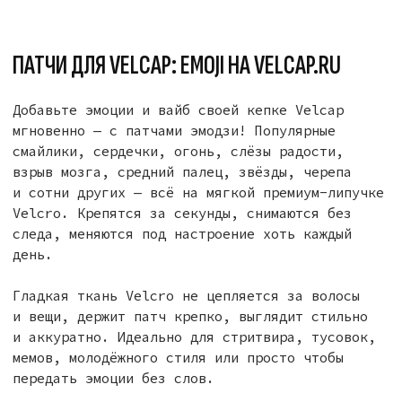
collab@velcap.ru
Навигация
Кепки
О бренде
Velcap One
Доставка и оплата
Velcap Two
Возврат и обмен
Velcap Docker
Инструкции по уходу
Блог
Патчи
Кириллица
Латиница
Emoji
info@velcap.ru
Пн-Пт: 10:00-19:00 по мск