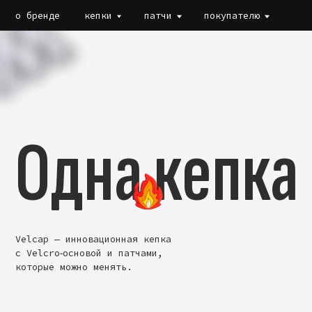
о бренде
о бренде
кепки
кепки
патчи
патчи
покупателю
покупателю
Одна кепка
Velcap — инновационная кепка
с Velcro‑основой и патчами,
которые можно менять.