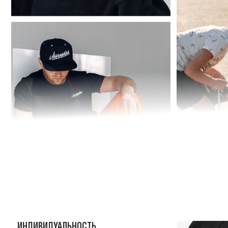
ИНДИВИДУАЛЬНОСТЬ
Каждый день — новый стиль. Собери свою
комбинацию.
УНИКАЛЬНОСТЬ
Эксклюзивные коллекц
спорт, эмоции, цитат