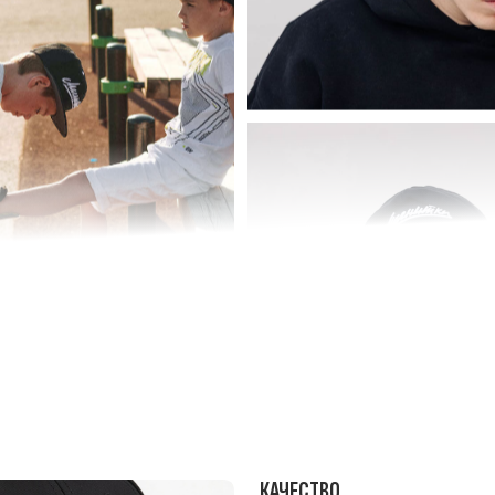
КАЧЕСТВО
Высококачественные материалы, прочная
липучка, стильный крой.
ии патчей: музыка,
ы.