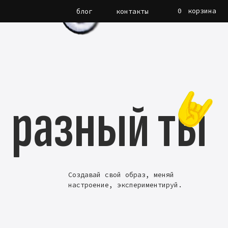
0
0
корзина
корзина
блог
блог
контакты
контакты
азный ты
Создавай свой образ, меняй
настроение, экспериментируй.