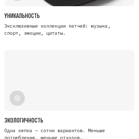
В интернет-магазине Velcap.ru представлен
огромный каталог сменных шевронов, которые
превратят базовый аксессуар в уникальную
деталь твоего гардероба.
Почему стоит выбрать наши патчи?
Наши патчи разработаны специально для кепок
с велкро-панелью. Мы используем только
качественные материалы, чтобы аксессуар служил
долго и выглядел премиально:
Надежная фиксация:
Мягкая и плотная липучка
Velcro гарантирует, что патч не отклеится
даже при активном движении или сильном
ветре.
Безопасность для вещей:
Гладкая структура
ткани не цепляет волосы и не портит одежду.
Легкая замена:
Меняй дизайн за секунды —
от дерзких эмодзи до строгой классики или
мемов.
Универсальность:
Наши патчи подходят
не только для кепок Velcap, но и для любой
одежды, рюкзаков или сумок с ответной
частью липучки.
Огромный выбор дизайнов на любой вкус
В коллекции Velcap вы найдете сотни вариантов