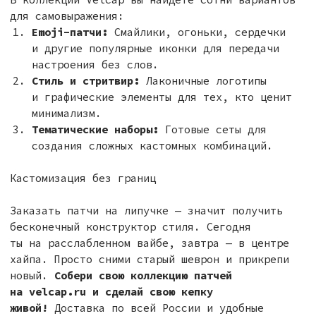
info@velcap.ru
Пн-Пт: 10:00-19:00 по мск
Я подтверждаю ознакомление и даю Согласие на
обработку моих персональных данных в соответствии
с принятыми условиями.
Подписаться
@2026 Velcap. Все права защищены
Разработка сайта
Политика тут
*Компания Meta Platforms Inc., владеющая социальными
сетями Facebook и Instagram, по решению суда
от 21.03.2022 признана экстремистской организацией,
ее деятельность на территории России запрещена.