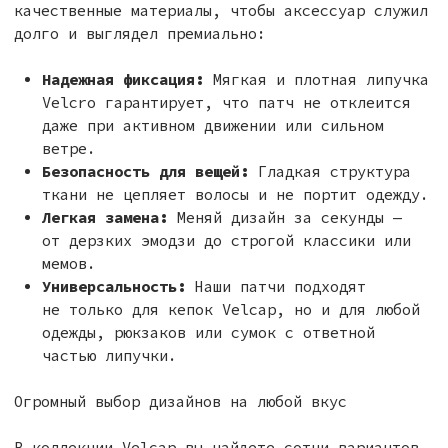
ПАРТНЕРАМ:
Хотите стать нашим партнёром,
предложить совместный проект или купить
Velcap оптом? Напишите на:
collab@velcap.ru
Навигация
Кепки
О бренде
Velcap One
Доставка и оплата
Velcap Two
Возврат и обмен
Velcap Docker
Инструкции по уходу
Блог
Патчи
Кириллица
Латиница
Emoji