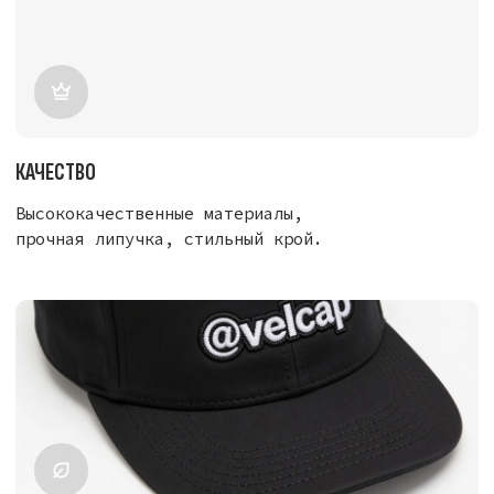
спорт, эмоции, цитаты.
ЭКОЛОГИЧНОСТЬ
Одна кепка — сотни вариантов. Меньше
потребления, меньше отходов.
ПАТЧИ НА ЛИПУЧКЕ ДЛЯ КЕПОК VELCAP:
ТВОЙ СТИЛЬ, ТВОИ ПРАВИЛА
Хочешь освежить свой образ, не покупая новую
кепку?
Патчи на липучке (Velcro)
— это самый
быстрый и бюджетный способ кастомизации.