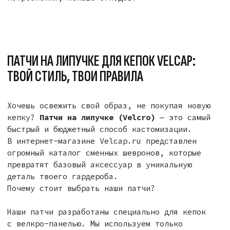
для самовыражения:
Emoji-патчи:
Смайлики, огоньки, сердечки
и другие популярные иконки для передачи
настроения без слов.
Стиль и стритвир:
Лаконичные логотипы
и графические элементы для тех, кто ценит
минимализм.
Тематические наборы:
Готовые сеты для
создания сложных кастомных комбинаций.
Кастомизация без границ
Заказать патчи на липучке — значит получить
бесконечный конструктор стиля. Сегодня
ты на расслабленном вайбе, завтра — в центре
хайпа. Просто сними старый шеврон и прикрепи
новый.
Собери свою коллекцию патчей
на velcap.ru и сделай свою кепку
живой!
Доставка по всей России и удобные
способы оплаты.