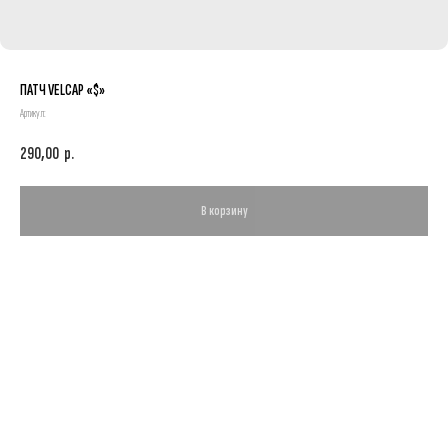
ПАТЧ VELCAP «$»
Артикул:
290,00
р.
В корзину