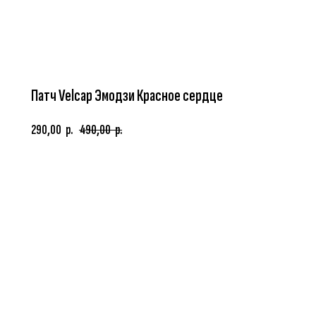
Патч Velcap Эмодзи Красное сердце
290,00
490,00
р.
р.
В корзину