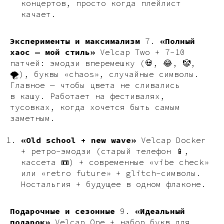
концертов, просто когда плейлист
качает.
Эксперименты и максимализм
7.
«Полный
хаос — мой стиль»
Velcap Two + 7−10
патчей: эмодзи вперемешку (💀, 😂, 🤡,
🌪️), буквы «chaos», случайные символы.
Главное — чтобы цвета не сливались
в кашу. Работает на фестивалях,
тусовках, когда хочется быть самым
заметным.
«Old school + new wave»
Velcap Docker
+ ретро-эмодзи (старый телефон 📱,
кассета 📼) + современные «vibe check»
или «retro future» + glitch-символы.
Ностальгия + будущее в одном флаконе.
Подарочные и сезонные
9.
«Идеальный
подарок»
Velcap One + набор букв для