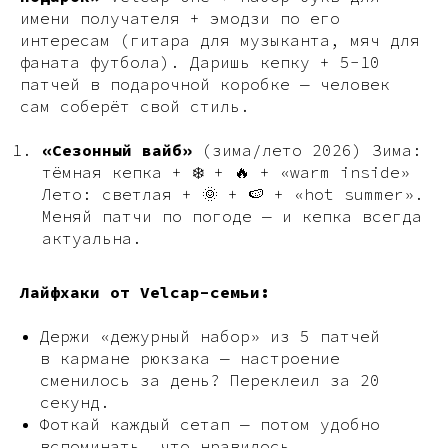
имени получателя + эмодзи по его
интересам (гитара для музыканта, мяч для
фаната футбола). Даришь кепку + 5−10
патчей в подарочной коробке — человек
сам соберёт свой стиль.
«Сезонный вайб»
(зима/лето 2026) Зима:
тёмная кепка + ❄️ + 🔥 + «warm inside»
Лето: светлая + 🌞 + 🍉 + «hot summer».
Меняй патчи по погоде — и кепка всегда
актуальна.
Лайфхаки от Velcap-семьи:
Держи «дежурный набор» из 5 патчей
в кармане рюкзака — настроение
сменилось за день? Переклеил за 20
секунд.
Фоткай каждый сетап — потом удобно
вспоминать, что нравилось.