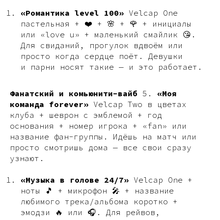
«Романтика level 100»
Velcap One
пастельная + ❤️ + 🌸 + 🌹 + инициалы
или «love u» + маленький смайлик 😘.
Для свиданий, прогулок вдвоём или
просто когда сердце поёт. Девушки
и парни носят такие — и это работает.
Фанатский и комьюнити-вайб
5.
«Моя
команда forever»
Velcap Two в цветах
клуба + шеврон с эмблемой + год
основания + номер игрока + «fan» или
название фан-группы. Идёшь на матч или
просто смотришь дома — все свои сразу
узнают.
«Музыка в голове 24/7»
Velcap One +
ноты 🎵 + микрофон 🎤 + название
любимого трека/альбома коротко +
эмодзи 🔥 или 🎧. Для рейвов,